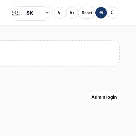
🇸🇰
☀
☾
A−
A+
Reset
Jazyk
Admin login