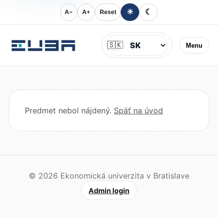
☀
☾
A−
A+
Reset
Jazyk
🇸🇰
Menu
Predmet nebol nájdený.
Späť na úvod
© 2026 Ekonomická univerzita v Bratislave
Admin login