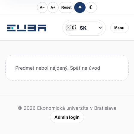
☀
☾
A−
A+
Reset
Jazyk
🇸🇰
Menu
Predmet nebol nájdený.
Späť na úvod
© 2026 Ekonomická univerzita v Bratislave
Admin login