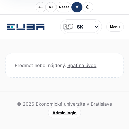
☀
☾
A−
A+
Reset
Jazyk
🇸🇰
Menu
Predmet nebol nájdený.
Späť na úvod
© 2026 Ekonomická univerzita v Bratislave
Admin login