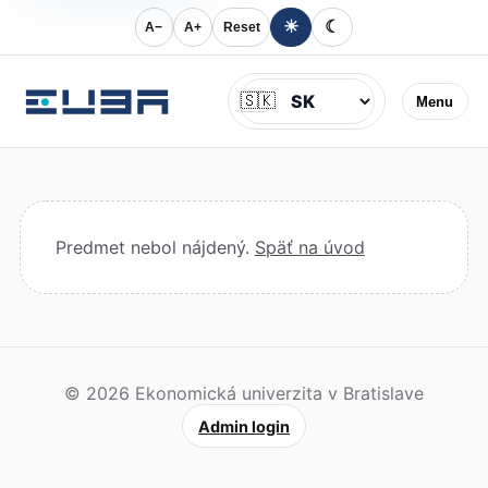
☀
☾
A−
A+
Reset
Jazyk
🇸🇰
Menu
Predmet nebol nájdený.
Späť na úvod
© 2026 Ekonomická univerzita v Bratislave
Admin login