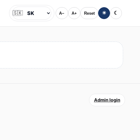
🇸🇰
☀
☾
A−
A+
Reset
Jazyk
Admin login