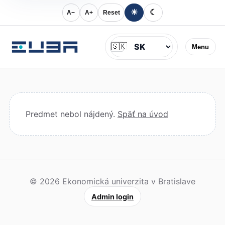
☀
☾
A−
A+
Reset
Jazyk
🇸🇰
Menu
Predmet nebol nájdený.
Späť na úvod
© 2026 Ekonomická univerzita v Bratislave
Admin login