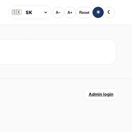
🇸🇰
☀
☾
A−
A+
Reset
Jazyk
Admin login