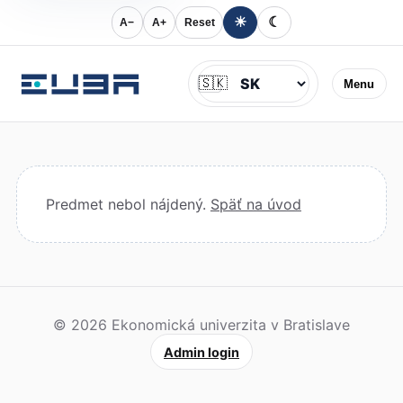
☀
☾
A−
A+
Reset
Jazyk
🇸🇰
Menu
Predmet nebol nájdený.
Späť na úvod
© 2026 Ekonomická univerzita v Bratislave
Admin login