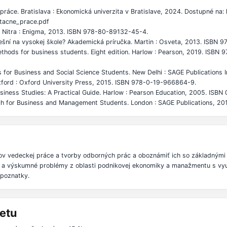
 práce. Bratislava : Ekonomická univerzita v Bratislave, 2024. Dostupné na:
tacne_prace.pdf
. Nitra : Enigma, 2013. ISBN 978-80-89132-45-4.
ešní na vysokej škole? Akademická príručka. Martin : Osveta, 2013. ISBN
hods for business students. Eight edition. Harlow : Pearson, 2019. ISBN
 for Business and Social Science Students. New Delhi : SAGE Publications
ford : Oxford University Press, 2015. ISBN 978-0-19-966864-9.
ness Studies: A Practical Guide. Harlow : Pearson Education, 2005. ISBN
h for Business and Management Students. London : SAGE Publications, 20
ov vedeckej práce a tvorby odborných prác a oboznámiť ich so základným
rné a výskumné problémy z oblasti podnikovej ekonomiky a manažmentu s vy
poznatky.
etu