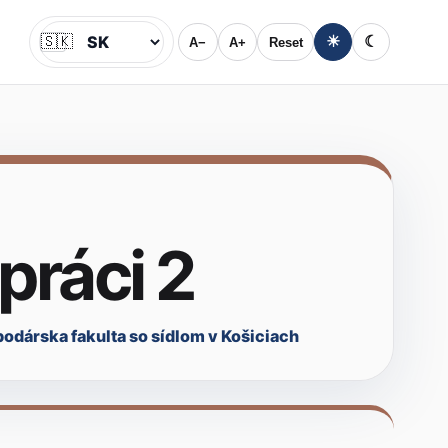
🇸🇰
☀
☾
A−
A+
Reset
Jazyk
práci 2
dárska fakulta so sídlom v Košiciach