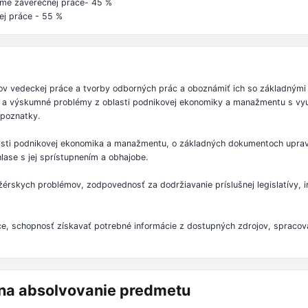
téme záverečnej práce- 45 %
ej práce - 55 %
ov vedeckej práce a tvorby odborných prác a oboznámiť ich so základným
rné a výskumné problémy z oblasti podnikovej ekonomiky a manažmentu s vy
poznatky.
sti podnikovej ekonomika a manažmentu, o základných dokumentoch upravu
hlase s jej sprístupnením a obhajobe.
žérskych problémov, zodpovednosť za dodržiavanie príslušnej legislatívy,
ce, schopnosť získavať potrebné informácie z dostupných zdrojov, spracovan
á na absolvovanie predmetu