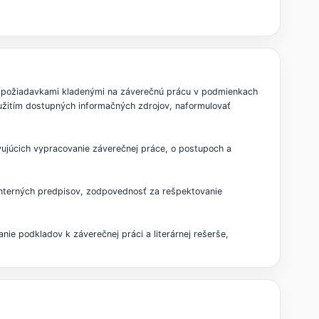
i požiadavkami kladenými na záverečnú prácu v podmienkach
užitím dostupných informačných zdrojov, naformulovať
júcich vypracovanie záverečnej práce, o postupoch a
 interných predpisov, zodpovednosť za rešpektovanie
ie podkladov k záverečnej práci a literárnej rešerše,