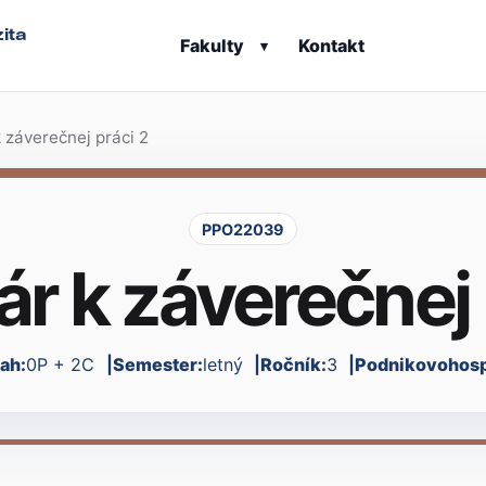
ita
Fakulty
Kontakt
▾
 záverečnej práci 2
PPO22039
r k záverečnej 
ah:
0P + 2C
Semester:
letný
Ročník:
3
Podnikovohospo