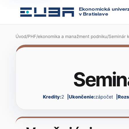
Ekonomická univerz
v Bratislave
Úvod
/
PHF
/
ekonomika a manažment podniku
/
Seminár k
Seminá
Kredity:
2
Ukončenie:
zápočet
Rozs