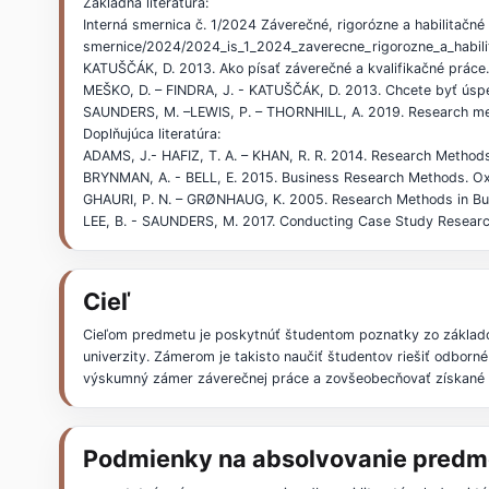
Základná literatúra:
Interná smernica č. 1/2024 Záverečné, rigorózne a habilitačné
smernice/2024/2024_is_1_2024_zaverecne_rigorozne_a_habili
KATUŠČÁK, D. 2013. Ako písať záverečné a kvalifikačné práce
MEŠKO, D. – FINDRA, J. - KATUŠČÁK, D. 2013. Chcete byť úsp
SAUNDERS, M. –LEWIS, P. – THORNHILL, A. 2019. Research met
Doplňujúca literatúra:
ADAMS, J.- HAFIZ, T. A. – KHAN, R. R. 2014. Research Methods
BRYNMAN, A. - BELL, E. 2015. Business Research Methods. Ox
GHAURI, P. N. – GRØNHAUG, K. 2005. Research Methods in Busi
LEE, B. - SAUNDERS, M. 2017. Conducting Case Study Researc
Cieľ
Cieľom predmetu je poskytnúť študentom poznatky zo základ
univerzity. Zámerom je takisto naučiť študentov riešiť odbo
výskumný zámer záverečnej práce a zovšeobecňovať získané 
Podmienky na absolvovanie predm