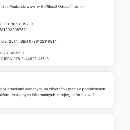
 https://euba.sk/www_write/files/SK/docs/interne-
 978-80-8063-392-9.
 9781292208787.
 India, 2014. ISBN 9788132119814.
 0273-68156-7.
17. ISBN 978-1-44627-416-3.
i požiadavkami kladenými na záverečnú prácu v podmienkach
užitím dostupných informačných zdrojov, naformulovať