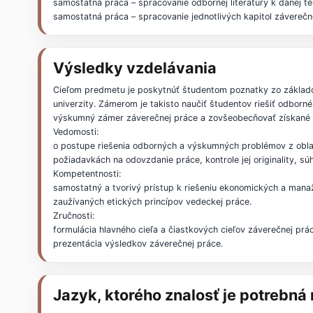
samostatná práca – spracovanie odbornej literatúry k danej 
samostatná práca – spracovanie jednotlivých kapitol záverečn
Výsledky vzdelávania
Cieľom predmetu je poskytnúť študentom poznatky zo základ
univerzity. Zámerom je takisto naučiť študentov riešiť odbo
výskumný zámer záverečnej práce a zovšeobecňovať získané 
Vedomosti:
o postupe riešenia odborných a výskumných problémov z obla
požiadavkách na odovzdanie práce, kontrole jej originality, sú
Kompetentnosti:
samostatný a tvorivý prístup k riešeniu ekonomických a mana
zaužívaných etických princípov vedeckej práce.
Zručnosti:
formulácia hlavného cieľa a čiastkových cieľov záverečnej prá
prezentácia výsledkov záverečnej práce.
Jazyk, ktorého znalosť je potrebn