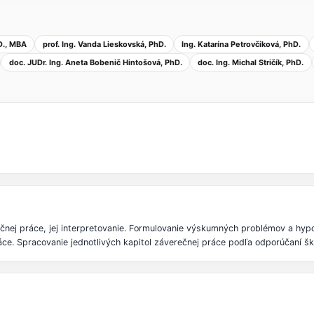
D., MBA
prof. Ing. Vanda Lieskovská, PhD.
Ing. Katarína Petrovčiková, PhD.
doc. JUDr. Ing. Aneta Bobenič Hintošová, PhD.
doc. Ing. Michal Stričík, PhD.
ečnej práce, jej interpretovanie. Formulovanie výskumných problémov a hyp
ce. Spracovanie jednotlivých kapitol záverečnej práce podľa odporúčaní ško