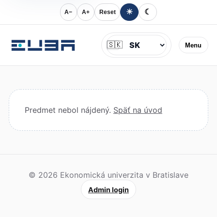
☀
☾
A−
A+
Reset
Jazyk
🇸🇰
Menu
Predmet nebol nájdený.
Späť na úvod
© 2026 Ekonomická univerzita v Bratislave
Admin login