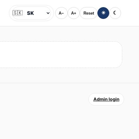
🇸🇰
☀
☾
A−
A+
Reset
Jazyk
Admin login