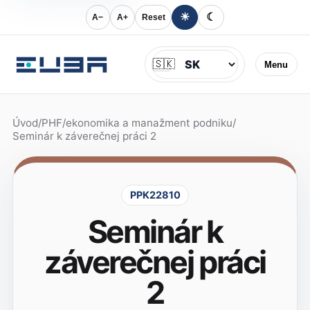
☀
☾
A−
A+
Reset
Jazyk
🇸🇰
Menu
Úvod
/
PHF
/
ekonomika a manažment podniku
/
Seminár k záverečnej práci 2
PPK22810
Seminár k
záverečnej práci
2