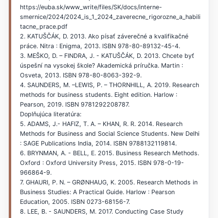
https://euba.sk/www_write/files/SK/docs/interne-
smernice/2024/2024_is_1_2024_zaverecne_rigorozne_a_habili
tacne_prace.pdf
2. KATUŠČÁK, D. 2013. Ako písať záverečné a kvalifikačné
práce. Nitra : Enigma, 2013. ISBN 978-80-89132-45-4.
3. MEŠKO, D. – FINDRA, J. - KATUŠČÁK, D. 2013. Chcete byť
úspešní na vysokej škole? Akademická príručka. Martin :
Osveta, 2013. ISBN 978-80-8063-392-9.
4. SAUNDERS, M. –LEWIS, P. – THORNHILL, A. 2019. Research
methods for business students. Eight edition. Harlow :
Pearson, 2019. ISBN 9781292208787.
Doplňujúca literatúra:
5. ADAMS, J.- HAFIZ, T. A. – KHAN, R. R. 2014. Research
Methods for Business and Social Science Students. New Delhi
: SAGE Publications India, 2014. ISBN 9788132119814.
6. BRYNMAN, A. - BELL, E. 2015. Business Research Methods.
Oxford : Oxford University Press, 2015. ISBN 978-0-19-
966864-9.
7. GHAURI, P. N. – GRØNHAUG, K. 2005. Research Methods in
Business Studies: A Practical Guide. Harlow : Pearson
Education, 2005. ISBN 0273-68156-7.
8. LEE, B. - SAUNDERS, M. 2017. Conducting Case Study