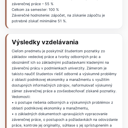
záverečnej práce – 55 %
Celkom za semester: 100 %
Záverečné hodnotenie: zápočet, na získanie zápočtu je
potrebné získať minimálne 51 %.
Výsledky vzdelávania
Cieľom predmetu je poskytnúť študentom poznatky zo
základov vedeckej práce a tvorby odborných prác a
oboznámiť ich so základnými požiadavkami kladenými na
záverečnú prácu v podmienkach univerzity. Zámerom je
takisto naučiť študentov riešiť odborné a výskumné problémy
z oblasti podnikovej ekonomiky a manažmentu s využitím
dostupných informačných zdrojov, naformulovať výskumný
zámer záverečnej práce a zovšeobecňovať získané poznatky.
Vedomosti:
• o postupe riešenia odborných a výskumných problémov z
oblasti podnikovej ekonomiky a manažmentu,
• o základných dokumentoch upravujúcich vypracovanie
záverečnej práce, o postupoch a požiadavkách na odovzdanie
práce, kontrole jej originality, súhlase s jej sprístupnením a