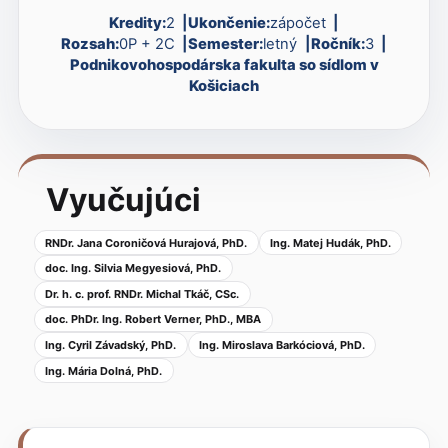
Kredity:
2
Ukončenie:
zápočet
Rozsah:
0P + 2C
Semester:
letný
Ročník:
3
Podnikovohospodárska fakulta so sídlom v
Košiciach
Vyučujúci
RNDr. Jana Coroničová Hurajová, PhD.
Ing. Matej Hudák, PhD.
doc. Ing. Silvia Megyesiová, PhD.
Dr. h. c. prof. RNDr. Michal Tkáč, CSc.
doc. PhDr. Ing. Robert Verner, PhD., MBA
Ing. Cyril Závadský, PhD.
Ing. Miroslava Barkóciová, PhD.
Ing. Mária Dolná, PhD.