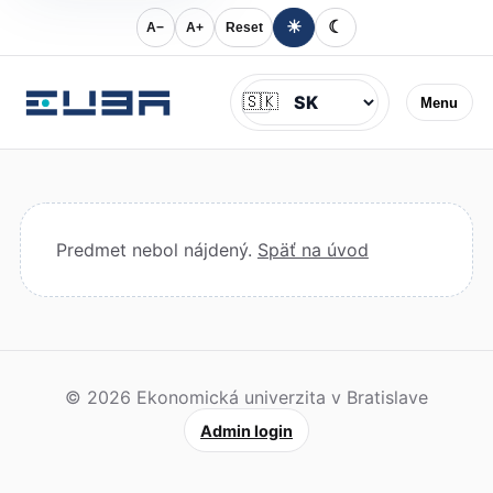
☀
☾
A−
A+
Reset
Jazyk
🇸🇰
Menu
Predmet nebol nájdený.
Späť na úvod
© 2026 Ekonomická univerzita v Bratislave
Admin login