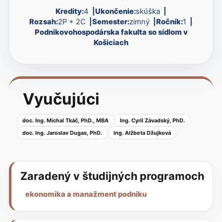
Kredity:
4
Ukončenie:
skúška
Rozsah:
2P + 2C
Semester:
zimný
Ročník:
1
Podnikovohospodárska fakulta so sídlom v
Košiciach
Vyučujúci
doc. Ing. Michal Tkáč, PhD., MBA
Ing. Cyril Závadský, PhD.
doc. Ing. Jaroslav Dugas, PhD.
Ing. Alžbeta Džujková
Zaradený v študijných programoch
ekonomika a manažment podniku