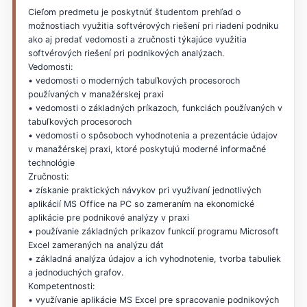
Cieľom predmetu je poskytnúť študentom prehľad o
možnostiach využitia softvérových riešení pri riadení podniku
ako aj predať vedomosti a zručnosti týkajúce využitia
softvérových riešení pri podnikových analýzach.
Vedomosti:
• vedomosti o moderných tabuľkových procesoroch
používaných v manažérskej praxi
• vedomosti o základných príkazoch, funkciách používaných v
tabuľkových procesoroch
• vedomosti o spôsoboch vyhodnotenia a prezentácie údajov
v manažérskej praxi, ktoré poskytujú moderné informačné
technológie
Zručnosti:
• získanie praktických návykov pri využívaní jednotlivých
aplikácií MS Office na PC so zameraním na ekonomické
aplikácie pre podnikové analýzy v praxi
• používanie základných príkazov funkcií programu Microsoft
Excel zameraných na analýzu dát
• základná analýza údajov a ich vyhodnotenie, tvorba tabuliek
a jednoduchých grafov.
Kompetentnosti:
• využívanie aplikácie MS Excel pre spracovanie podnikových