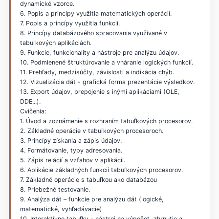
dynamické vzorce.
6. Popis a princípy využitia matematických operácií.
7. Popis a princípy využitia funkcií.
8. Princípy databázového spracovania využívané v
tabuľkových aplikáciách.
9. Funkcie, funkcionality a nástroje pre analýzu údajov.
10. Podmienené štruktúrovanie a vnáranie logických funkcií.
11. Prehľady, medzisúčty, závislosti a indikácia chýb.
12. Vizualizácia dát - grafická forma prezentácie výsledkov.
13. Export údajov, prepojenie s inými aplikáciami (OLE,
DDE...).
Cvičenia:
1. Úvod a zoznámenie s rozhraním tabuľkových procesorov.
2. Základné operácie v tabuľkových procesoroch.
3. Princípy získania a zápis údajov.
4. Formátovanie, typy adresovania.
5. Zápis relácií a vzťahov v aplikácii.
6. Aplikácie základných funkcií tabuľkových procesorov.
7. Základné operácie s tabuľkou ako databázou
8. Priebežné testovanie.
9. Analýza dát – funkcie pre analýzu dát (logické,
matematické, vyhľadávacie)
10. Interaktívne tabuľky - nástroj na výpočet, zhrnutie a