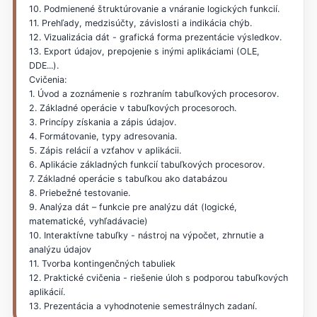
10. Podmienené štruktúrovanie a vnáranie logických funkcií.
11. Prehľady, medzisúčty, závislosti a indikácia chýb.
12. Vizualizácia dát - grafická forma prezentácie výsledkov.
13. Export údajov, prepojenie s inými aplikáciami (OLE,
DDE...).
Cvičenia:
1. Úvod a zoznámenie s rozhraním tabuľkových procesorov.
2. Základné operácie v tabuľkových procesoroch.
3. Princípy získania a zápis údajov.
4. Formátovanie, typy adresovania.
5. Zápis relácií a vzťahov v aplikácii.
6. Aplikácie základných funkcií tabuľkových procesorov.
7. Základné operácie s tabuľkou ako databázou
8. Priebežné testovanie.
9. Analýza dát – funkcie pre analýzu dát (logické,
matematické, vyhľadávacie)
10. Interaktívne tabuľky - nástroj na výpočet, zhrnutie a
analýzu údajov
11. Tvorba kontingenčných tabuliek
12. Praktické cvičenia - riešenie úloh s podporou tabuľkových
aplikácií.
13. Prezentácia a vyhodnotenie semestrálnych zadaní.