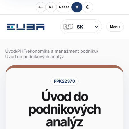
☀
☾
A−
A+
Reset
Jazyk
🇸🇰
Menu
Úvod
/
PHF
/
ekonomika a manažment podniku
/
Úvod do podnikových analýz
PPK22370
Úvod do
podnikových
analýz