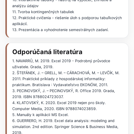
analýzu údajov
11. Tvorba kontingenčných tabuliek
12. Praktické cvičenia - riešenie úloh s podporou tabuľkových
aplikácií.
13. Prezentácia a vyhodnotenie semestrálnych zadaní.
Odporúčaná literatúra
1. NAVARRŮ, M. 2019. Excel 2019 - Podrobný průvodce
uživatele. Grada, 2019.
2. ŠTEFÁNEK, J. – GRELL, M. – CÁRACHOVÁ, M. – LEVČÍK, M.
2011. Praktické príklady z hospodárskej informatiky:
praktikum. Bratislava : Vydavateľstvo EKONÓM, 2011.
3. PECINOVSKÝ, J. – PECINOVSKÝ, R. Office 2019. Grada,
2019. ISBN 9788024723037.
4. KLATOVSKÝ, K. 2020. Excel 2019 nejen pro školy.
Computer Media, 2020. ISBN 9788074023859.
5. Manuály k aplikácii MS Excel.
6. GUERRERO, H. 2019. Excel data analysis: modeling and
simulation. 2nd edition. Springer Science & Business Media,
2019.