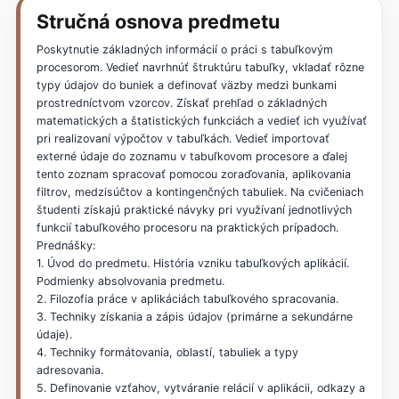
Stručná osnova predmetu
Poskytnutie základných informácií o práci s tabuľkovým
procesorom. Vedieť navrhnúť štruktúru tabuľky, vkladať rôzne
typy údajov do buniek a definovať väzby medzi bunkami
prostredníctvom vzorcov. Získať prehľad o základných
matematických a štatistických funkciách a vedieť ich využívať
pri realizovaní výpočtov v tabuľkách. Vedieť importovať
externé údaje do zoznamu v tabuľkovom procesore a ďalej
tento zoznam spracovať pomocou zoraďovania, aplikovania
filtrov, medzisúčtov a kontingenčných tabuliek. Na cvičeniach
študenti získajú praktické návyky pri využívaní jednotlivých
funkcií tabuľkového procesoru na praktických prípadoch.
Prednášky:
1. Úvod do predmetu. História vzniku tabuľkových aplikácií.
Podmienky absolvovania predmetu.
2. Filozofia práce v aplikáciách tabuľkového spracovania.
3. Techniky získania a zápis údajov (primárne a sekundárne
údaje).
4. Techniky formátovania, oblastí, tabuliek a typy
adresovania.
5. Definovanie vzťahov, vytváranie relácií v aplikácii, odkazy a