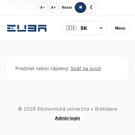
☀
☾
A−
A+
Reset
Jazyk
🇸🇰
Menu
Predmet nebol nájdený.
Späť na úvod
© 2026 Ekonomická univerzita v Bratislave
Admin login