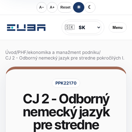
☀
☾
A−
A+
Reset
Jazyk
🇸🇰
Menu
Úvod
/
PHF
/
ekonomika a manažment podniku
/
CJ 2 - Odborný nemecký jazyk pre stredne pokročilých I.
PPK22170
CJ 2 - Odborný
nemecký jazyk
pre stredne