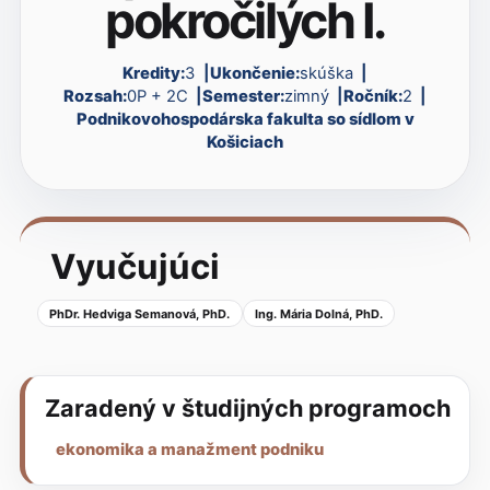
pokročilých I.
Kredity:
3
Ukončenie:
skúška
Rozsah:
0P + 2C
Semester:
zimný
Ročník:
2
Podnikovohospodárska fakulta so sídlom v
Košiciach
Vyučujúci
PhDr. Hedviga Semanová, PhD.
Ing. Mária Dolná, PhD.
Zaradený v študijných programoch
ekonomika a manažment podniku