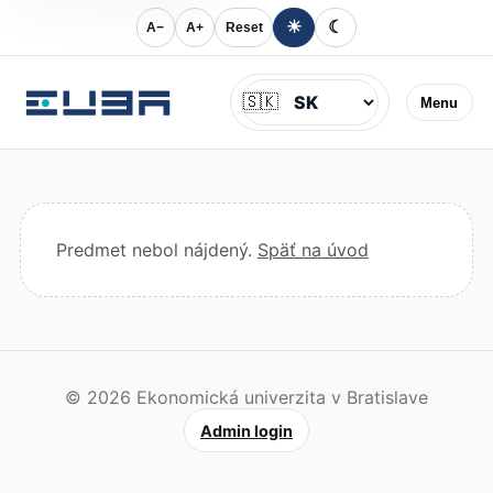
☀
☾
A−
A+
Reset
Jazyk
🇸🇰
Menu
Predmet nebol nájdený.
Späť na úvod
© 2026 Ekonomická univerzita v Bratislave
Admin login