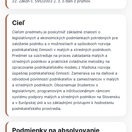
22. Zákon č. 595/2003 Z. z. o dani z príjmov.
Cieľ
Cieľom predmetu je poskytnúť základné znalosti o
legislatívnych a ekonomických podmienkach potrebných pre
založenie podniku a o možnostiach a spôsoboch rozvoja
podnikateľskej činnosti v malých a stredných podnikoch.
Predmet sa sústreďuje na proces zakladania malých a
stredných podnikov a praktické zvládnutie metodiky na
spracovanie podnikateľského modelu z hľadiska rozvoja
úspešnej podnikateľskej činnosti. Zameriava sa na daňové a
odvodové povinností podnikateľov a zamestnancov v malých
a stredných podnikoch. Oboznamuje študentov s
legislatívnym, programovým a inštitucionálnym rámcom
systému podpory malých a stredných podnikov na Slovensku
a v Európskej únii a so základnými prístupmi k hodnoteniu
podnikateľského prostredia.
Podmienky na absolvovanie