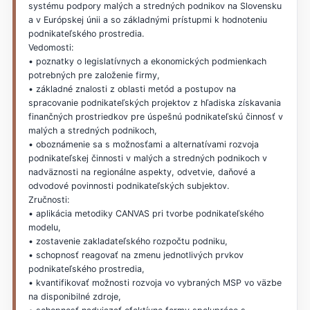
systému podpory malých a stredných podnikov na Slovensku
a v Európskej únii a so základnými prístupmi k hodnoteniu
podnikateľského prostredia.
Vedomosti:
• poznatky o legislatívnych a ekonomických podmienkach
potrebných pre založenie firmy,
• základné znalosti z oblasti metód a postupov na
spracovanie podnikateľských projektov z hľadiska získavania
finančných prostriedkov pre úspešnú podnikateľskú činnosť v
malých a stredných podnikoch,
• oboznámenie sa s možnosťami a alternatívami rozvoja
podnikateľskej činnosti v malých a stredných podnikoch v
nadväznosti na regionálne aspekty, odvetvie, daňové a
odvodové povinnosti podnikateľských subjektov.
Zručnosti:
• aplikácia metodiky CANVAS pri tvorbe podnikateľského
modelu,
• zostavenie zakladateľského rozpočtu podniku,
• schopnosť reagovať na zmenu jednotlivých prvkov
podnikateľského prostredia,
• kvantifikovať možnosti rozvoja vo vybraných MSP vo väzbe
na disponibilné zdroje,