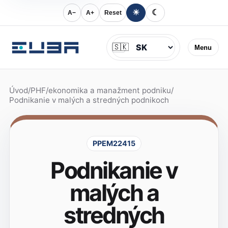
☀
☾
A−
A+
Reset
Jazyk
🇸🇰
Menu
Úvod
/
PHF
/
ekonomika a manažment podniku
/
Podnikanie v malých a stredných podnikoch
PPEM22415
Podnikanie v
malých a
stredných