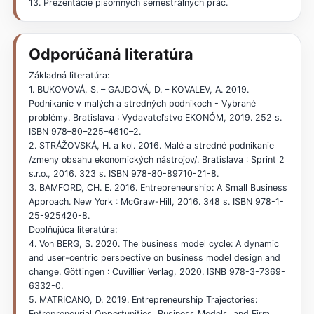
13. Prezentácie písomných semestrálnych prác.
Odporúčaná literatúra
Základná literatúra:
1. BUKOVOVÁ, S. – GAJDOVÁ, D. – KOVALEV, A. 2019.
Podnikanie v malých a stredných podnikoch - Vybrané
problémy. Bratislava : Vydavateľstvo EKONÓM, 2019. 252 s.
ISBN 978–80–225–4610–2.
2. STRÁŽOVSKÁ, H. a kol. 2016. Malé a stredné podnikanie
/zmeny obsahu ekonomických nástrojov/. Bratislava : Sprint 2
s.r.o., 2016. 323 s. ISBN 978-80-89710-21-8.
3. BAMFORD, CH. E. 2016. Entrepreneurship: A Small Business
Approach. New York : McGraw-Hill, 2016. 348 s. ISBN 978-1-
25-925420-8.
Doplňujúca literatúra:
4. Von BERG, S. 2020. The business model cycle: A dynamic
and user-centric perspective on business model design and
change. Göttingen : Cuvillier Verlag, 2020. ISNB 978-3-7369-
6332-0.
5. MATRICANO, D. 2019. Entrepreneurship Trajectories:
Entrepreneurial Opportunities, Business Models, and Firm