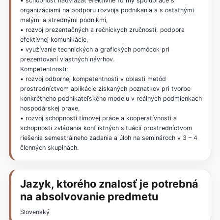
• schopnosť nadviazať efektívne formy spolupráce s
organizáciami na podporu rozvoja podnikania a s ostatnými
malými a strednými podnikmi,
• rozvoj prezentačných a rečníckych zručností, podpora
efektívnej komunikácie,
• využívanie technických a grafických pomôcok pri
prezentovaní vlastných návrhov.
Kompetentnosti:
• rozvoj odbornej kompetentnosti v oblasti metód
prostredníctvom aplikácie získaných poznatkov pri tvorbe
konkrétneho podnikateľského modelu v reálnych podmienkach
hospodárskej praxe,
• rozvoj schopnosti tímovej práce a kooperatívnosti a
schopnosti zvládania konfliktných situácií prostredníctvom
riešenia semestrálneho zadania a úloh na seminároch v 3 – 4
členných skupinách.
Jazyk, ktorého znalosť je potrebná
na absolvovanie predmetu
Slovenský