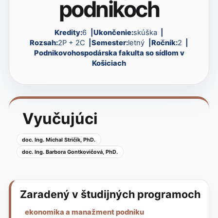
podnikoch
Kredity:
6
Ukončenie:
skúška
Rozsah:
2P + 2C
Semester:
letný
Ročník:
2
Podnikovohospodárska fakulta so sídlom v
Košiciach
Vyučujúci
doc. Ing. Michal Stričík, PhD.
doc. Ing. Barbora Gontkovičová, PhD.
Zaradený v študijných programoch
ekonomika a manažment podniku