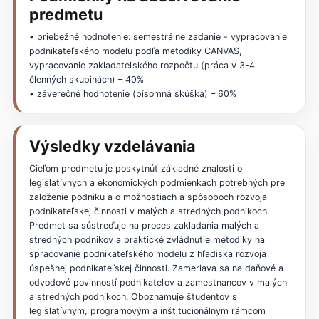
predmetu
• priebežné hodnotenie: semestrálne zadanie - vypracovanie
podnikateľského modelu podľa metodiky CANVAS,
vypracovanie zakladateľského rozpočtu (práca v 3-4
členných skupinách) – 40%
• záverečné hodnotenie (písomná skúška) – 60%
Výsledky vzdelávania
Cieľom predmetu je poskytnúť základné znalosti o
legislatívnych a ekonomických podmienkach potrebných pre
založenie podniku a o možnostiach a spôsoboch rozvoja
podnikateľskej činnosti v malých a stredných podnikoch.
Predmet sa sústreďuje na proces zakladania malých a
stredných podnikov a praktické zvládnutie metodiky na
spracovanie podnikateľského modelu z hľadiska rozvoja
úspešnej podnikateľskej činnosti. Zameriava sa na daňové a
odvodové povinností podnikateľov a zamestnancov v malých
a stredných podnikoch. Oboznamuje študentov s
legislatívnym, programovým a inštitucionálnym rámcom