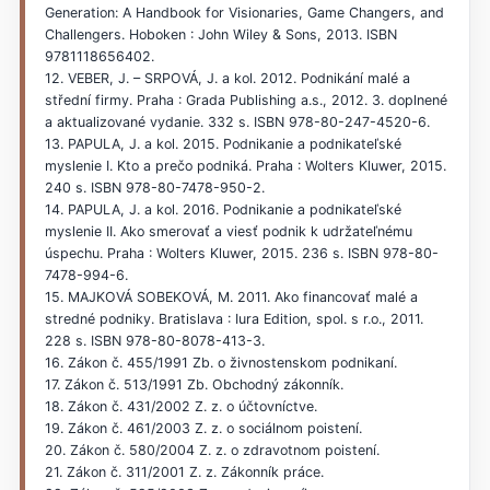
Generation: A Handbook for Visionaries, Game Changers, and
Challengers. Hoboken : John Wiley & Sons, 2013. ISBN
9781118656402.
12. VEBER, J. – SRPOVÁ, J. a kol. 2012. Podnikání malé a
střední firmy. Praha : Grada Publishing a.s., 2012. 3. doplnené
a aktualizované vydanie. 332 s. ISBN 978-80-247-4520-6.
13. PAPULA, J. a kol. 2015. Podnikanie a podnikateľské
myslenie I. Kto a prečo podniká. Praha : Wolters Kluwer, 2015.
240 s. ISBN 978-80-7478-950-2.
14. PAPULA, J. a kol. 2016. Podnikanie a podnikateľské
myslenie II. Ako smerovať a viesť podnik k udržateľnému
úspechu. Praha : Wolters Kluwer, 2015. 236 s. ISBN 978-80-
7478-994-6.
15. MAJKOVÁ SOBEKOVÁ, M. 2011. Ako financovať malé a
stredné podniky. Bratislava : Iura Edition, spol. s r.o., 2011.
228 s. ISBN 978-80-8078-413-3.
16. Zákon č. 455/1991 Zb. o živnostenskom podnikaní.
17. Zákon č. 513/1991 Zb. Obchodný zákonník.
18. Zákon č. 431/2002 Z. z. o účtovníctve.
19. Zákon č. 461/2003 Z. z. o sociálnom poistení.
20. Zákon č. 580/2004 Z. z. o zdravotnom poistení.
21. Zákon č. 311/2001 Z. z. Zákonník práce.