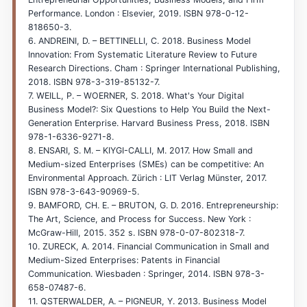
Performance. London : Elsevier, 2019. ISBN 978-0-12-
818650-3.
6. ANDREINI, D. – BETTINELLI, C. 2018. Business Model
Innovation: From Systematic Literature Review to Future
Research Directions. Cham : Springer International Publishing,
2018. ISBN 978-3-319-85132-7.
7. WEILL, P. – WOERNER, S. 2018. What's Your Digital
Business Model?: Six Questions to Help You Build the Next-
Generation Enterprise. Harvard Business Press, 2018. ISBN
978-1-6336-9271-8.
8. ENSARI, S. M. – KIYGI-CALLI, M. 2017. How Small and
Medium-sized Enterprises (SMEs) can be competitive: An
Environmental Approach. Zürich : LIT Verlag Münster, 2017.
ISBN 978-3-643-90969-5.
9. BAMFORD, CH. E. – BRUTON, G. D. 2016. Entrepreneurship:
The Art, Science, and Process for Success. New York :
McGraw-Hill, 2015. 352 s. ISBN 978-0-07-802318-7.
10. ZURECK, A. 2014. Financial Communication in Small and
Medium-Sized Enterprises: Patents in Financial
Communication. Wiesbaden : Springer, 2014. ISBN 978-3-
658-07487-6.
11. QSTERWALDER, A. – PIGNEUR, Y. 2013. Business Model