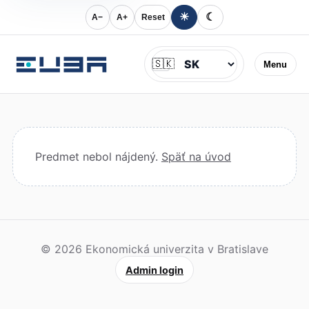
☀
☾
A−
A+
Reset
Jazyk
🇸🇰
Menu
Predmet nebol nájdený.
Späť na úvod
© 2026 Ekonomická univerzita v Bratislave
Admin login