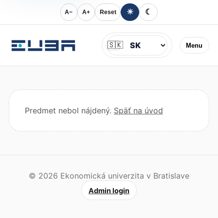
☀
☾
A−
A+
Reset
Jazyk
🇸🇰
Menu
Predmet nebol nájdený.
Späť na úvod
© 2026 Ekonomická univerzita v Bratislave
Admin login