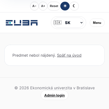
☀
☾
A−
A+
Reset
Jazyk
🇸🇰
Menu
Predmet nebol nájdený.
Späť na úvod
© 2026 Ekonomická univerzita v Bratislave
Admin login