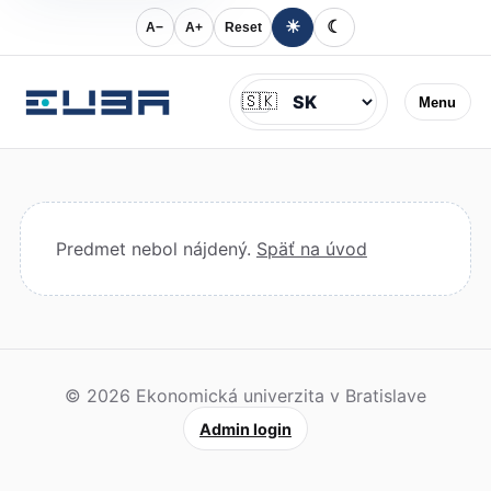
☀
☾
A−
A+
Reset
Jazyk
🇸🇰
Menu
Predmet nebol nájdený.
Späť na úvod
© 2026 Ekonomická univerzita v Bratislave
Admin login