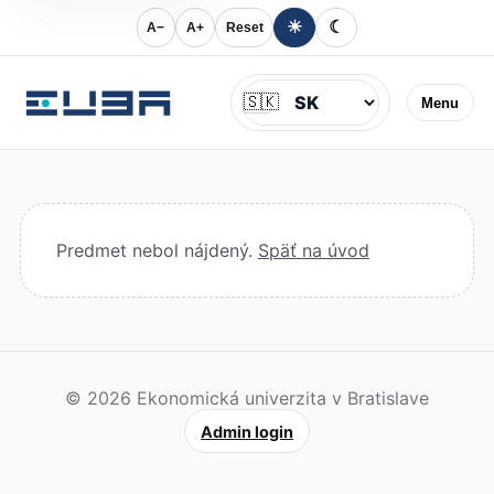
☀
☾
A−
A+
Reset
Jazyk
🇸🇰
Menu
Predmet nebol nájdený.
Späť na úvod
© 2026 Ekonomická univerzita v Bratislave
Admin login