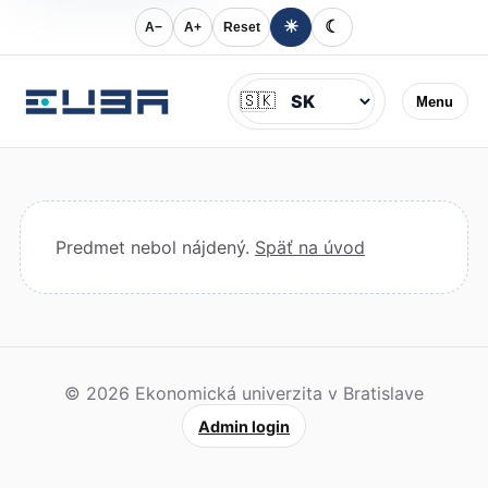
☀
☾
A−
A+
Reset
Jazyk
🇸🇰
Menu
Predmet nebol nájdený.
Späť na úvod
© 2026 Ekonomická univerzita v Bratislave
Admin login