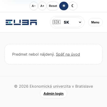
☀
☾
A−
A+
Reset
Jazyk
🇸🇰
Menu
Predmet nebol nájdený.
Späť na úvod
© 2026 Ekonomická univerzita v Bratislave
Admin login