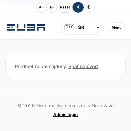
☀
☾
A−
A+
Reset
Jazyk
🇸🇰
Menu
Predmet nebol nájdený.
Späť na úvod
© 2026 Ekonomická univerzita v Bratislave
Admin login