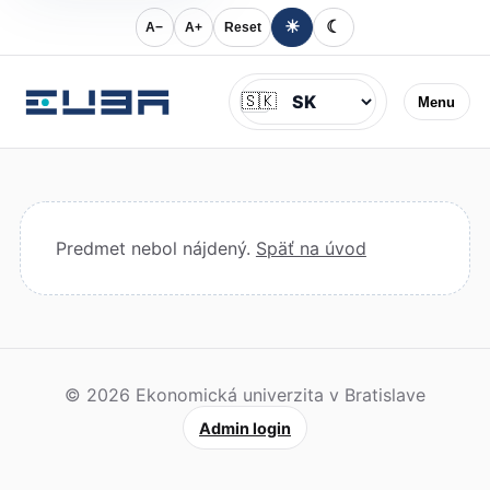
☀
☾
A−
A+
Reset
Jazyk
🇸🇰
Menu
Predmet nebol nájdený.
Späť na úvod
© 2026 Ekonomická univerzita v Bratislave
Admin login