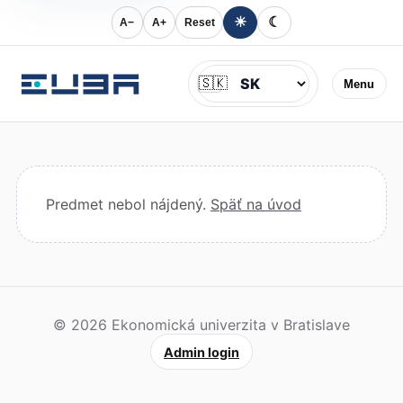
☀
☾
A−
A+
Reset
Jazyk
🇸🇰
Menu
Predmet nebol nájdený.
Späť na úvod
© 2026 Ekonomická univerzita v Bratislave
Admin login