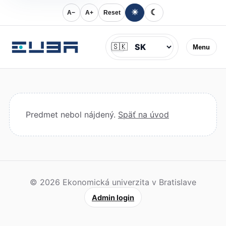
☀
☾
A−
A+
Reset
Jazyk
🇸🇰
Menu
Predmet nebol nájdený.
Späť na úvod
© 2026 Ekonomická univerzita v Bratislave
Admin login