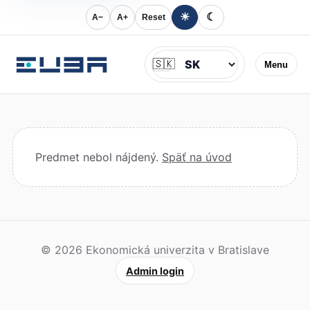
☀
☾
A−
A+
Reset
Jazyk
🇸🇰
Menu
Predmet nebol nájdený.
Späť na úvod
© 2026 Ekonomická univerzita v Bratislave
Admin login