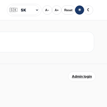
🇸🇰
☀
☾
A−
A+
Reset
Jazyk
Admin login