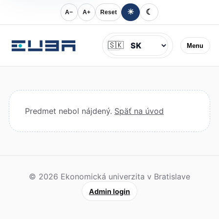
☀
☾
A−
A+
Reset
Jazyk
🇸🇰
Menu
Predmet nebol nájdený.
Späť na úvod
© 2026 Ekonomická univerzita v Bratislave
Admin login