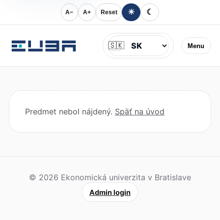
☀
☾
A−
A+
Reset
Jazyk
🇸🇰
Menu
Predmet nebol nájdený.
Späť na úvod
© 2026 Ekonomická univerzita v Bratislave
Admin login