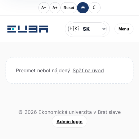
☀
☾
A−
A+
Reset
Jazyk
🇸🇰
Menu
Predmet nebol nájdený.
Späť na úvod
© 2026 Ekonomická univerzita v Bratislave
Admin login