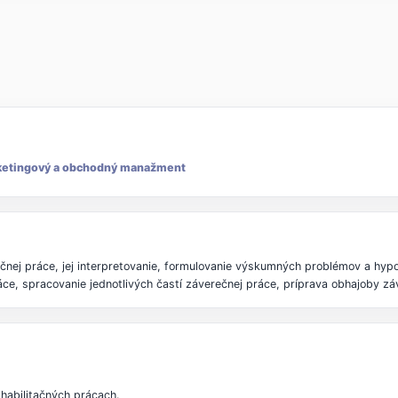
etingový a obchodný manažment
ečnej práce, jej interpretovanie, formulovanie výskumných problémov a hyp
áce, spracovanie jednotlivých častí záverečnej práce, príprava obhajoby zá
habilitačných prácach.