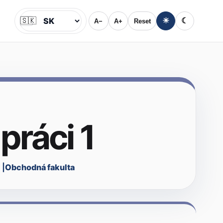
🇸🇰
☀
☾
A−
A+
Reset
Jazyk
práci 1
Obchodná fakulta