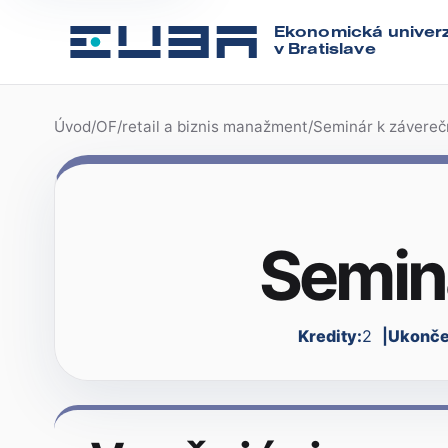
Ekonomická univerz
v Bratislave
Úvod
/
OF
/
retail a biznis manažment
/
Seminár k záverečn
Seminá
Kredity:
2
Ukonče