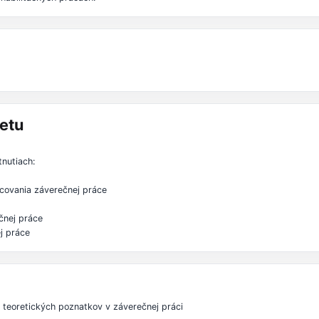
etu
nutiach:
acovania záverečnej práce
čnej práce
j práce
 teoretických poznatkov v záverečnej práci