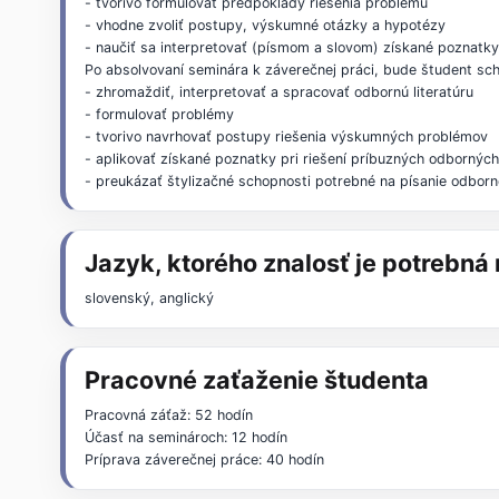
- tvorivo formulovať predpoklady riešenia problému
- vhodne zvoliť postupy, výskumné otázky a hypotézy
- naučiť sa interpretovať (písmom a slovom) získané poznatk
Po absolvovaní seminára k záverečnej práci, bude študent sc
- zhromaždiť, interpretovať a spracovať odbornú literatúru
- formulovať problémy
- tvorivo navrhovať postupy riešenia výskumných problémov
- aplikovať získané poznatky pri riešení príbuzných odbornýc
- preukázať štylizačné schopnosti potrebné na písanie odborn
Jazyk, ktorého znalosť je potrebn
slovenský, anglický
Pracovné zaťaženie študenta
Pracovná záťaž: 52 hodín
Účasť na seminároch: 12 hodín
Príprava záverečnej práce: 40 hodín