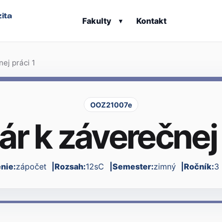
ita
Fakulty
Kontakt
▾
ej práci 1
OOZ21007e
r k záverečnej 
nie:
zápočet
Rozsah:
12sC
Semester:
zimný
Ročník:
3