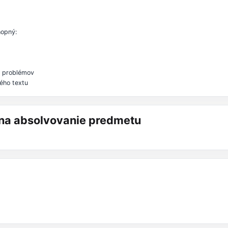
y
hopný:
h problémov
ého textu
á na absolvovanie predmetu