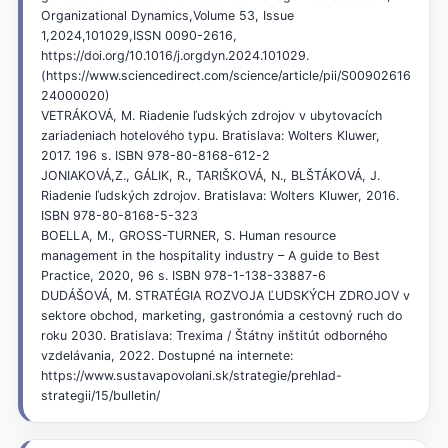
Organizational Dynamics,Volume 53, Issue
1,2024,101029,ISSN 0090-2616,
https://doi.org/10.1016/j.orgdyn.2024.101029.
(https://www.sciencedirect.com/science/article/pii/S00902616
24000020)
VETRÁKOVÁ, M. Riadenie ľudských zdrojov v ubytovacích
zariadeniach hotelového typu. Bratislava: Wolters Kluwer,
2017. 196 s. ISBN 978-80-8168-612-2
JONIAKOVÁ,Z., GÁLIK, R., TARIŠKOVÁ, N., BLŠTÁKOVÁ, J.
Riadenie ľudských zdrojov. Bratislava: Wolters Kluwer, 2016.
ISBN 978-80-8168-5-323
BOELLA, M., GROSS-TURNER, S. Human resource
management in the hospitality industry – A guide to Best
Practice, 2020, 96 s. ISBN 978-1-138-33887-6
DUDÁŠOVÁ, M. STRATÉGIA ROZVOJA ĽUDSKÝCH ZDROJOV v
sektore obchod, marketing, gastronómia a cestovný ruch do
roku 2030. Bratislava: Trexima / Štátny inštitút odborného
vzdelávania, 2022. Dostupné na internete:
https://www.sustavapovolani.sk/strategie/prehlad-
strategii/15/bulletin/