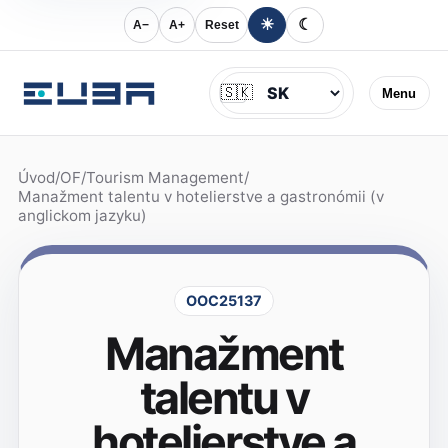
☀
☾
A−
A+
Reset
Jazyk
🇸🇰
Menu
Úvod
/
OF
/
Tourism Management
/
Manažment talentu v hotelierstve a gastronómii (v
anglickom jazyku)
OOC25137
Manažment
talentu v
hotelierstve a