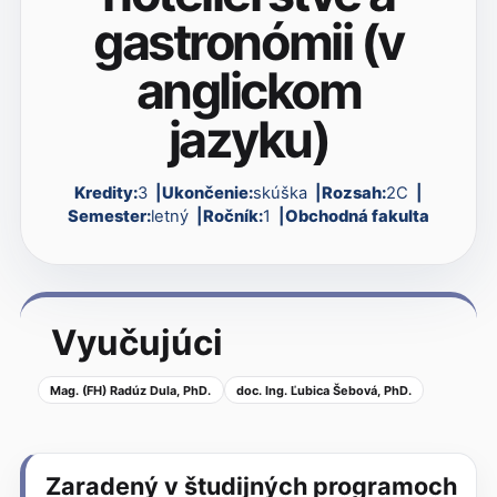
gastronómii (v
anglickom
jazyku)
Kredity:
3
Ukončenie:
skúška
Rozsah:
2C
Semester:
letný
Ročník:
1
Obchodná fakulta
Vyučujúci
Mag. (FH) Radúz Dula, PhD.
doc. Ing. Ľubica Šebová, PhD.
Zaradený v študijných programoch