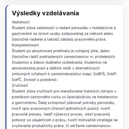
Výsledky vzdelávania
Vedomosti
Študent získa vedomosti o riadení personálu v hotelierstve a
gastronómii na úrovni osoby zodpovednej za celkové alebo
čiastočné riadenie a taktiež základy pracovného práva.
Kompetentnosti
Študent po absolvovaní predmetu je schopný plne, alebo
čiastočne riadiť podriadených zamestnancov vr. pridelených
študentov a žiakov duálneho vzdelávania, študentov na
absolventskej praxi a ďalších osôb v alternatívnych
zmluvných vzťahoch k zamestnávateľovi (napr. DoBPŠ, DoVP,
DoPČ, živnosť a podobne).
Zručnosti
Študent získa zručnosti pre manažovanie ľudských zdrojov v
podnikoch cestovného ruchu so špecializáciou na hotelierstvo
a gastronómiu. Ďalej schopnosť plánovať potreby personálu,
tvoriť opis pracovných činností jednotlivých pozícií, tvoriť
pracovné ponuky, riadiť výberový proces, viesť pracovný
pohovor so záujemcom o prácu, tvoriť motivačné stratégie na
zvyšovanie produktivity práce, či udržanie zamestnancov.