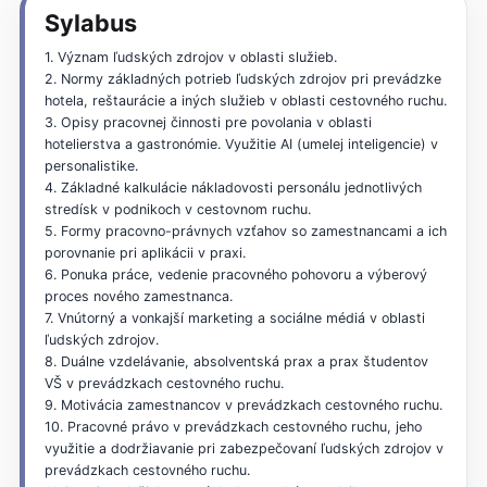
Sylabus
1. Význam ľudských zdrojov v oblasti služieb.
2. Normy základných potrieb ľudských zdrojov pri prevádzke
hotela, reštaurácie a iných služieb v oblasti cestovného ruchu.
3. Opisy pracovnej činnosti pre povolania v oblasti
hotelierstva a gastronómie. Využitie AI (umelej inteligencie) v
personalistike.
4. Základné kalkulácie nákladovosti personálu jednotlivých
stredísk v podnikoch v cestovnom ruchu.
5. Formy pracovno-právnych vzťahov so zamestnancami a ich
porovnanie pri aplikácii v praxi.
6. Ponuka práce, vedenie pracovného pohovoru a výberový
proces nového zamestnanca.
7. Vnútorný a vonkajší marketing a sociálne médiá v oblasti
ľudských zdrojov.
8. Duálne vzdelávanie, absolventská prax a prax študentov
VŠ v prevádzkach cestovného ruchu.
9. Motivácia zamestnancov v prevádzkach cestovného ruchu.
10. Pracovné právo v prevádzkach cestovného ruchu, jeho
využitie a dodržiavanie pri zabezpečovaní ľudských zdrojov v
prevádzkach cestovného ruchu.