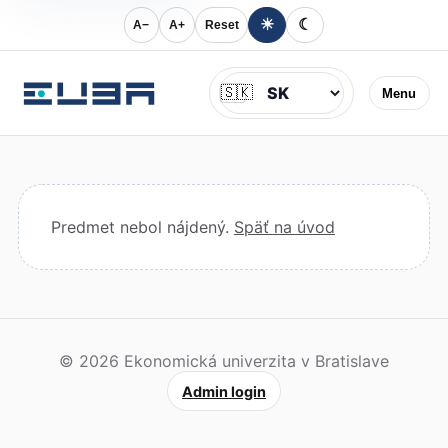
☀
☾
A−
A+
Reset
Jazyk
🇸🇰
Menu
Predmet nebol nájdený.
Späť na úvod
© 2026 Ekonomická univerzita v Bratislave
Admin login