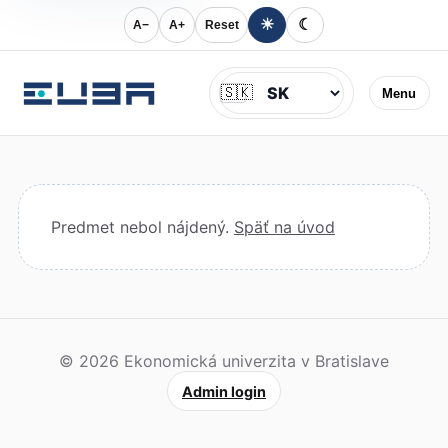
☀
☾
A−
A+
Reset
Jazyk
🇸🇰
Menu
Predmet nebol nájdený.
Späť na úvod
© 2026 Ekonomická univerzita v Bratislave
Admin login