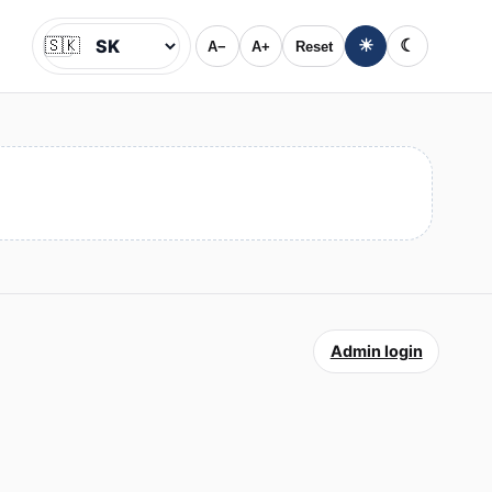
🇸🇰
☀
☾
A−
A+
Reset
Jazyk
Admin login