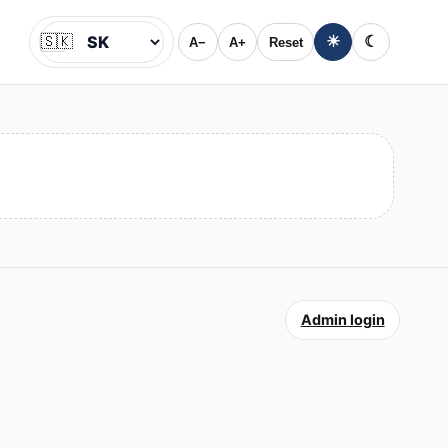
🇸🇰
☀
☾
A−
A+
Reset
Jazyk
Admin login