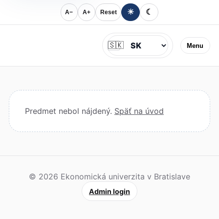
☀
☾
A−
A+
Reset
Jazyk
🇸🇰
Menu
Predmet nebol nájdený.
Späť na úvod
© 2026 Ekonomická univerzita v Bratislave
Admin login