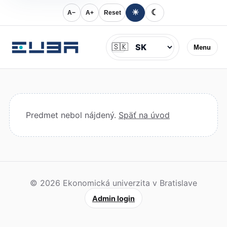
☀
☾
A−
A+
Reset
Jazyk
🇸🇰
Menu
Predmet nebol nájdený.
Späť na úvod
© 2026 Ekonomická univerzita v Bratislave
Admin login