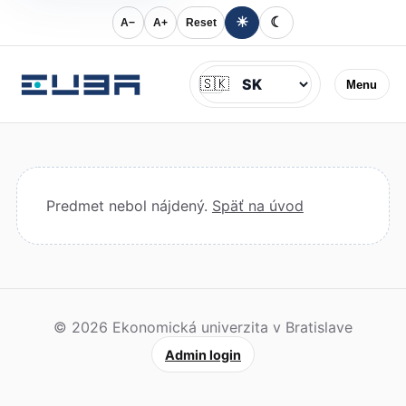
☀
☾
A−
A+
Reset
Jazyk
🇸🇰
Menu
Predmet nebol nájdený.
Späť na úvod
© 2026 Ekonomická univerzita v Bratislave
Admin login