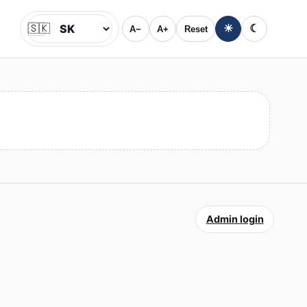
🇸🇰
☀
☾
A−
A+
Reset
Jazyk
Admin login