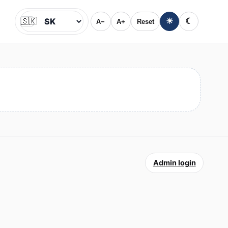
🇸🇰
☀
☾
A−
A+
Reset
Jazyk
Admin login