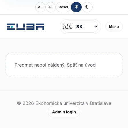
☀
☾
A−
A+
Reset
Jazyk
🇸🇰
Menu
Predmet nebol nájdený.
Späť na úvod
© 2026 Ekonomická univerzita v Bratislave
Admin login