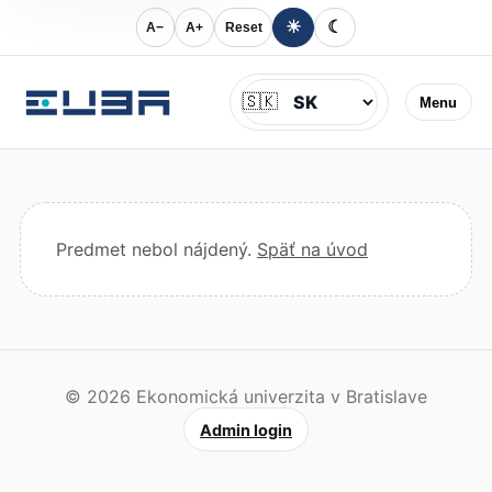
☀
☾
A−
A+
Reset
Jazyk
🇸🇰
Menu
Predmet nebol nájdený.
Späť na úvod
© 2026 Ekonomická univerzita v Bratislave
Admin login