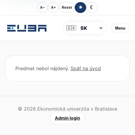
☀
☾
A−
A+
Reset
Jazyk
🇸🇰
Menu
Predmet nebol nájdený.
Späť na úvod
© 2026 Ekonomická univerzita v Bratislave
Admin login