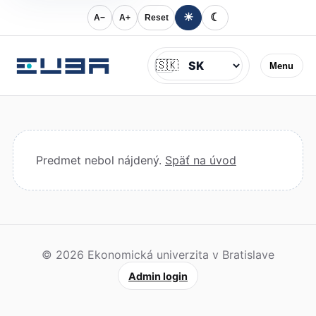
☀
☾
A−
A+
Reset
Jazyk
🇸🇰
Menu
Predmet nebol nájdený.
Späť na úvod
© 2026 Ekonomická univerzita v Bratislave
Admin login